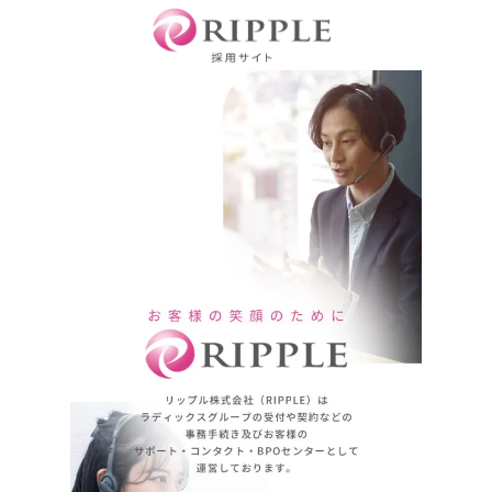
コ
ナ
ン
ビ
テ
ゲ
ン
ー
ツ
シ
へ
ョ
ス
ン
キ
に
ッ
移
プ
動