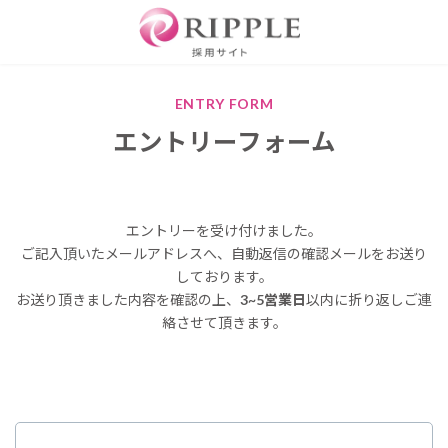
コ
ナ
ン
ビ
テ
ゲ
ン
ー
ツ
シ
ENTRY FORM
へ
ョ
ス
ン
エントリーフォーム
キ
に
ッ
移
プ
動
エントリーを受け付けました。
ご記入頂いたメールアドレスへ、自動返信の確認メールをお送り
しております。
お送り頂きました内容を確認の上、
3~5営業日
以内に折り返しご連
絡させて頂きます。